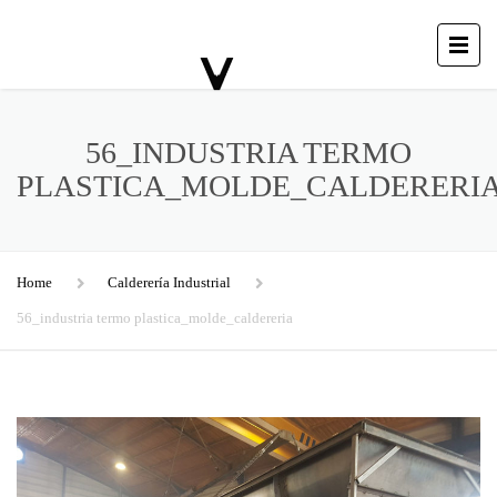
56_INDUSTRIA TERMO
PLASTICA_MOLDE_CALDERERI
Home
Calderería Industrial
56_industria termo plastica_molde_caldereria