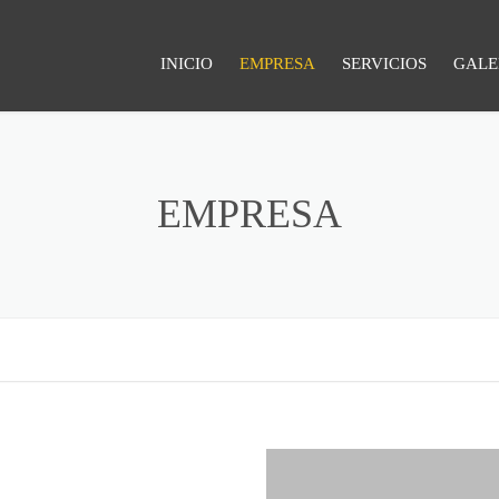
INICIO
EMPRESA
SERVICIOS
GALE
CALDERERÍA INDUSTR
CHAPISTERÍA INDUST
EMPRESA
CORTE POR PLASMA D
DEFINICIÓN
CURVADO DE PERFILE
TUBERÍA DE PRESIÓN
CONSTRUCCIÓN DE M