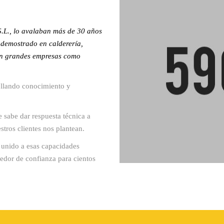
.L., lo avalaban más de 30 años
 demostrado en calderería,
 en grandes empresas como
ollando conocimiento y
 sabe dar respuesta técnica a
tros clientes nos plantean.
, unido a esas capacidades
edor de confianza para cientos